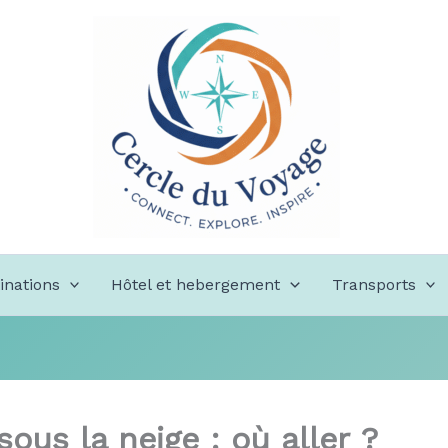
inations
Hôtel et hebergement
Transports
ous la neige : où aller ?