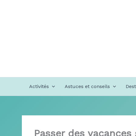
Aller
au
contenu
Activités
Astuces et conseils
Dest
Passer des vacances s