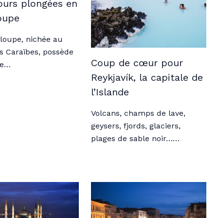
ours plongées en
oupe
loupe, nichée au
s Caraïbes, possède
Coup de cœur pour
de…
Reykjavík, la capitale de
l’Islande
Volcans, champs de lave,
geysers, fjords, glaciers,
plages de sable noir……