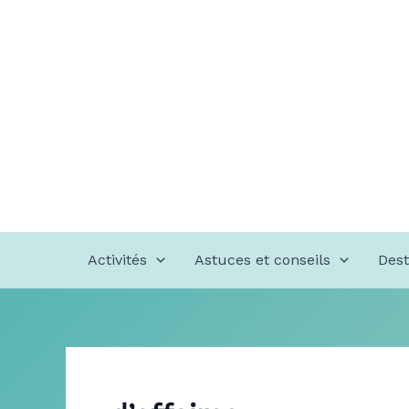
Aller
au
contenu
Activités
Astuces et conseils
Dest