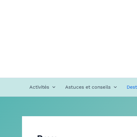
Aller
au
contenu
Activités
Astuces et conseils
Dest