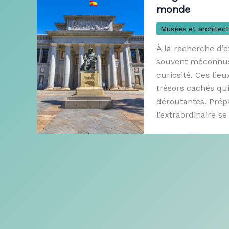
monde
Musées et architect
À la recherche d’e
souvent méconnus, 
curiosité. Ces lie
trésors cachés qui
déroutantes. Prép
l’extraordinaire se