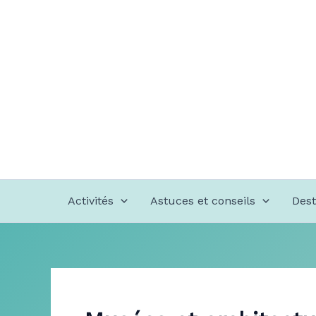
Aller
au
contenu
Activités
Astuces et conseils
Dest