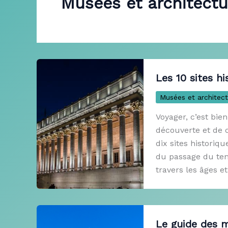
Musées et architectu
Les 10 sites hi
Musées et architect
Voyager, c’est bie
découverte et de c
dix sites historiq
du passage du temp
travers les âges et 
Le guide des m