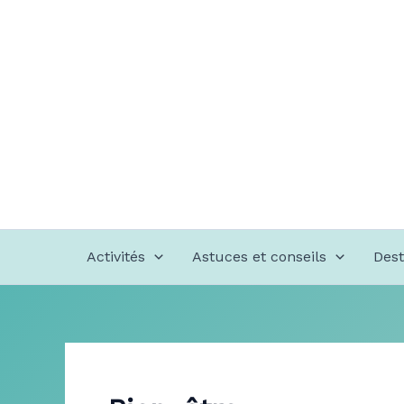
Aller
au
contenu
Activités
Astuces et conseils
Dest