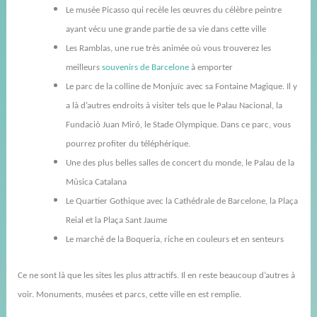
Le musée Picasso qui recèle les œuvres du célèbre peintre
ayant vécu une grande partie de sa vie dans cette ville
Les Ramblas, une rue très animée où vous trouverez les
meilleurs
souvenirs de Barcelone
à emporter
Le parc de
la colline de
Monjuïc avec sa Fontaine Magique. Il y
a là d’autres endroits à visiter tels que le Palau Nacional, la
Fundaciò Juan
Miró
, le Stade Olympique.
Dans ce parc, vous
pourrez profiter du téléphérique.
Une des plus belles salles de concert du monde, le Palau de la
Mùsica Catalana
Le Quartier Gothique avec la Cathédrale de Barcelone, la Plaça
Reial et la Plaça Sant Jaume
Le marché de la Boqueria, riche en couleurs et en senteurs
Ce ne sont là que les sites les plus attractifs. Il en reste beaucoup d’autres à
voir. Monuments, musées et parcs, cette ville en est remplie.