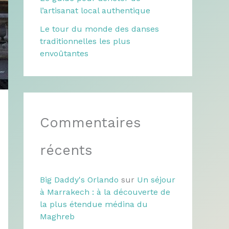
l’artisanat local authentique
Le tour du monde des danses
traditionnelles les plus
envoûtantes
Commentaires
récents
Big Daddy's Orlando
sur
Un séjour
à Marrakech : à la découverte de
la plus étendue médina du
Maghreb