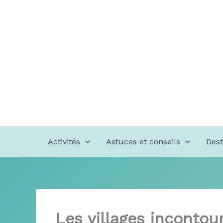
Aller
au
contenu
Activités
Astuces et conseils
Dest
Les villages incontour