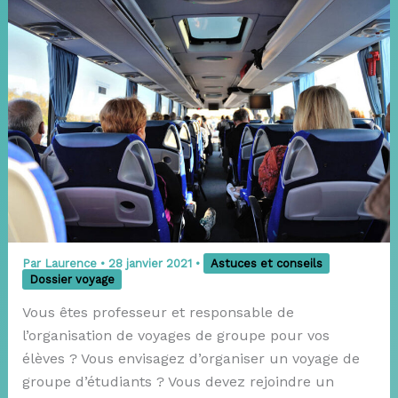
Par
Laurence
•
28 janvier 2021
•
Astuces et conseils
Dossier voyage
Vous êtes professeur et responsable de
l’organisation de voyages de groupe pour vos
élèves ? Vous envisagez d’organiser un voyage de
groupe d’étudiants ? Vous devez rejoindre un