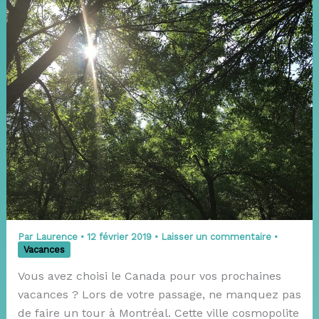
Par
Laurence
•
12 février 2019
•
Laisser un commentaire
•
Vacances
Vous avez choisi le Canada pour vos prochaines
vacances ? Lors de votre passage, ne manquez pas
de faire un tour à Montréal. Cette ville cosmopolite