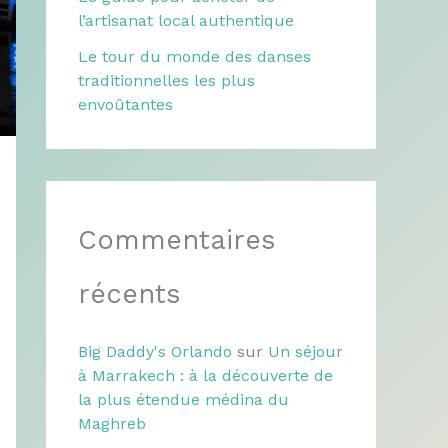
l’artisanat local authentique
Le tour du monde des danses
traditionnelles les plus
envoûtantes
Commentaires
récents
Big Daddy's Orlando
sur
Un séjour
à Marrakech : à la découverte de
la plus étendue médina du
Maghreb