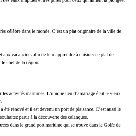
nt des eaux limpides et très pures pour ceux qui aiment la plongée.
très célèbre dans le monde. C’est un plat originaire de la ville de
t aux vacanciers afin de leur apprendre à cuisiner ce plat de
 le chef de la région.
ur les activités maritimes. L’unique lieu d’amarrage était le vieux
t.
 été rénové et il est devenu un port de plaisance. C’est aussi le
 souhaitez partir à la découverte des calanques.
trées dans le grand port maritime qui se trouve dans le Golfe de