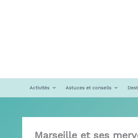
Aller
au
contenu
Activités
Astuces et conseils
Dest
Marseille et ses merv