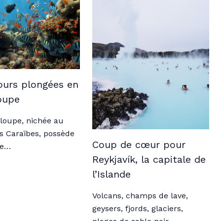
ours plongées en
oupe
loupe, nichée au
s Caraïbes, possède
Coup de cœur pour
de…
Reykjavík, la capitale de
l’Islande
Volcans, champs de lave,
geysers, fjords, glaciers,