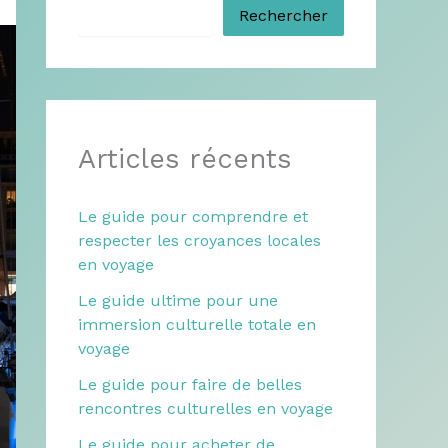
Rechercher
Articles récents
Le guide pour comprendre et
respecter les croyances locales
en voyage
Le guide ultime pour une
immersion culturelle totale en
voyage
Le guide pour faire de belles
rencontres culturelles en voyage
Le guide pour acheter de