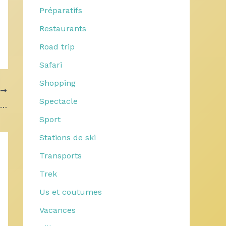
Préparatifs
Restaurants
Road trip
Safari
Shopping
T
Spectacle
Organiser un buffet dînatoire réussi : conseils pratiques et astuces
Sport
Stations de ski
Transports
Trek
Us et coutumes
Vacances