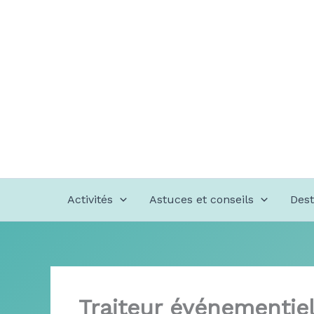
Aller
au
contenu
Activités
Astuces et conseils
Dest
Traiteur événementiel