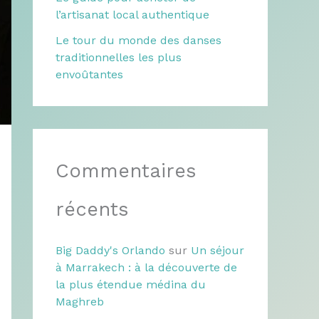
l’artisanat local authentique
Le tour du monde des danses
traditionnelles les plus
envoûtantes
Commentaires
récents
Big Daddy's Orlando
sur
Un séjour
à Marrakech : à la découverte de
la plus étendue médina du
Maghreb