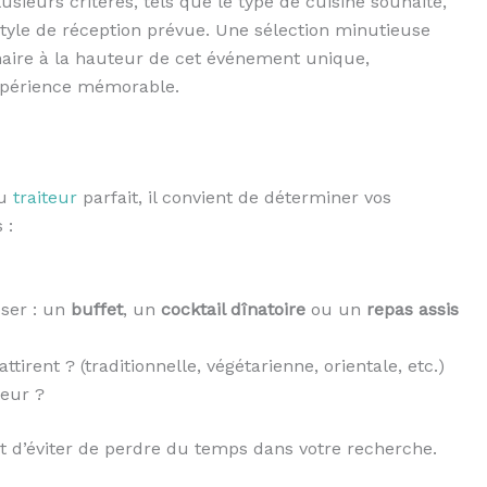
sieurs critères, tels que le type de cuisine souhaité,
 style de réception prévue. Une sélection minutieuse
naire à la hauteur de cet événement unique,
expérience mémorable.
du
traiteur
parfait, il convient de déterminer vos
 :
oser : un
buffet
, un
cocktail dînatoire
ou un
repas assis
tirent ? (traditionnelle, végétarienne, orientale, etc.)
teur ?
t d’éviter de perdre du temps dans votre recherche.