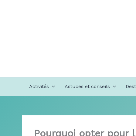
Aller
au
contenu
Activités
Astuces et conseils
Dest
Pourquoi opter pour l