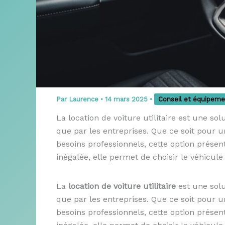
Par
Laurence
•
14 mars 2025
•
Conseil et équipeme
La location de voiture utilitaire est une sol
que par les entreprises. Que ce soit pour
besoins professionnels, cette option présen
inégalée, elle permet de choisir le véhicule
La
location de voiture utilitaire
est une solu
que par les entreprises. Que ce soit pour
besoins professionnels, cette option présen