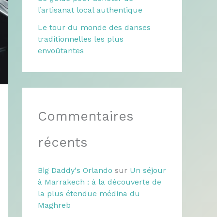
l’artisanat local authentique
Le tour du monde des danses
traditionnelles les plus
envoûtantes
Commentaires
récents
Big Daddy's Orlando
sur
Un séjour
à Marrakech : à la découverte de
la plus étendue médina du
Maghreb