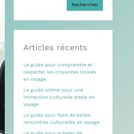
Rechercher
Articles récents
Le guide pour comprendre et
respecter les croyances locales
en voyage
Le guide ultime pour une
immersion culturelle totale en
voyage
Le guide pour faire de belles
rencontres culturelles en voyage
Le guide pour acheter de