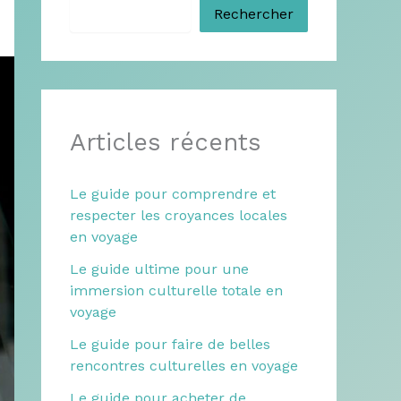
Rechercher
Articles récents
Le guide pour comprendre et
respecter les croyances locales
en voyage
Le guide ultime pour une
immersion culturelle totale en
voyage
Le guide pour faire de belles
rencontres culturelles en voyage
Le guide pour acheter de