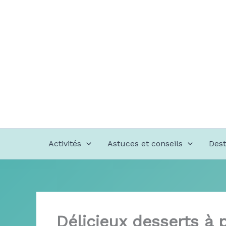
Aller
au
contenu
Activités
Astuces et conseils
Dest
Délicieux desserts à 