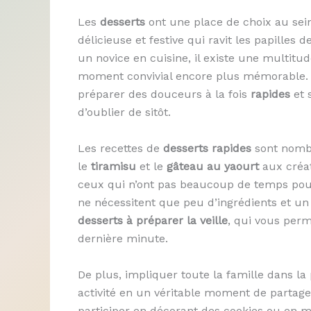
Les
desserts
ont une place de choix au sein
délicieuse et festive qui ravit les papille
un novice en cuisine, il existe une multitu
moment convivial encore plus mémorable. La 
préparer des douceurs à la fois
rapides
et 
d’oublier de sitôt.
Les recettes de
desserts rapides
sont nombr
le
tiramisu
et le
gâteau au yaourt
aux créa
ceux qui n’ont pas beaucoup de temps pour 
ne nécessitent que peu d’ingrédients et 
desserts à préparer la veille
, qui vous perm
dernière minute.
De plus, impliquer toute la famille dans la
activité en un véritable moment de partage
participer en décorant des cookies ou en 