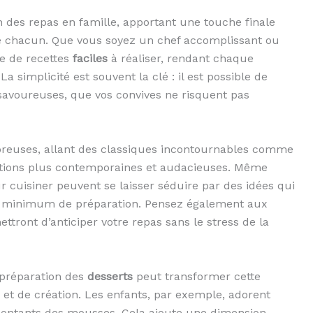
 des repas en famille, apportant une touche finale
s de chacun. Que vous soyez un chef accomplissant ou
de de recettes
faciles
à réaliser, rendant chaque
simplicité est souvent la clé : il est possible de
savoureuses, que vos convives ne risquent pas
euses, allant des classiques incontournables comme
tions plus contemporaines et audacieuses. Même
cuisiner peuvent se laisser séduire par des idées qui
un minimum de préparation. Pensez également aux
ettront d’anticiper votre repas sans le stress de la
 préparation des
desserts
peut transformer cette
 et de création. Les enfants, par exemple, adorent
montants des mousses. Cela ajoute une dimension