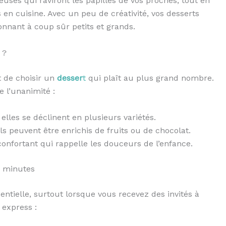
uses qui raviront les papilles de vos proches, tout en
n cuisine. Avec un peu de créativité, vos desserts
ionnant à coup sûr petits et grands.
 ?
t de choisir un
desser
t
qui plaît au plus grand nombre.
e l’unanimité :
 elles se déclinent en plusieurs variétés.
ils peuvent être enrichis de fruits ou de chocolat.
confortant qui rappelle les douceurs de l’enfance.
0 minutes
entielle, surtout lorsque vous recevez des invités à
 express :