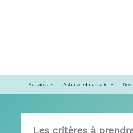
Aller
au
contenu
Activités
Astuces et conseils
Dest
Les critères à prendr