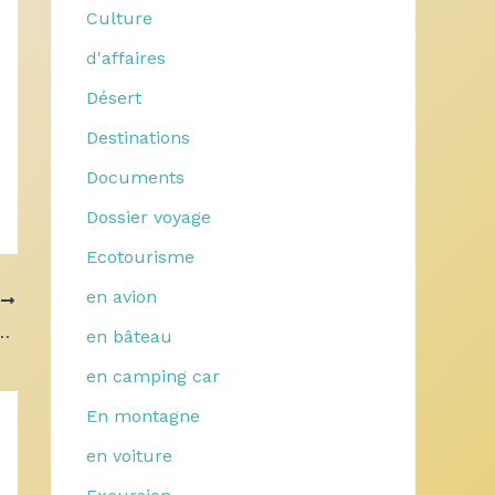
Culture
d'affaires
Désert
Destinations
Documents
Dossier voyage
Ecotourisme
en avion
T
remière fois : les infos essentielles à connaître
en bâteau
en camping car
En montagne
en voiture