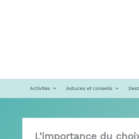
Aller
au
contenu
Activités
Astuces et conseils
Dest
L’importance du choi