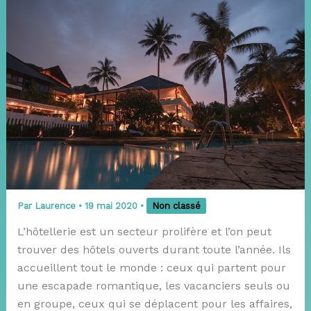
Par
Laurence
•
19 mai 2020
•
Non classé
L’hôtellerie est un secteur prolifère et l’on peut
trouver des hôtels ouverts durant toute l’année. Ils
accueillent tout le monde : ceux qui partent pour
une escapade romantique, les vacanciers seuls ou
en groupe, ceux qui se déplacent pour les affaires,