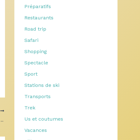
Préparatifs
Restaurants
Road trip
Safari
Shopping
Spectacle
Sport
Stations de ski
Transports
Trek
T
Us et coutumes
er : découvrez les animaux menacés à protéger
Vacances