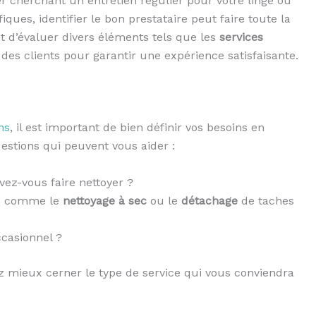
er cherchant un entretien régulier pour votre linge ou
ques, identifier le bon prestataire peut faire toute la
ant d’évaluer divers éléments tels que les
services
is des clients pour garantir une expérience satisfaisante.
ns
, il est important de bien définir vos besoins en
estions qui peuvent vous aider :
ez-vous faire nettoyer ?
es comme le
nettoyage à sec
ou le
détachage
de taches
ccasionnel ?
z mieux cerner le type de service qui vous conviendra