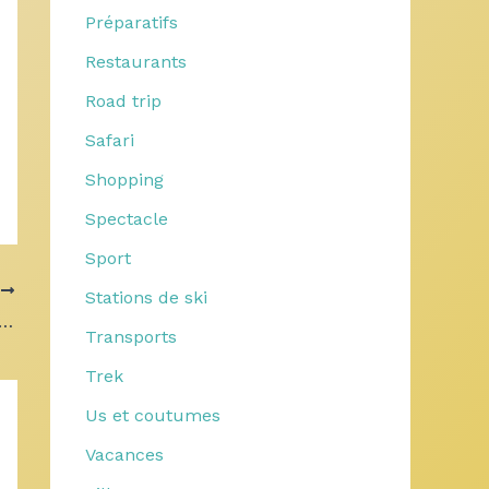
Préparatifs
Restaurants
Road trip
Safari
Shopping
Spectacle
Sport
T
Stations de ski
erie : comment choisir le bon service pour vos besoins ?
Transports
Trek
Us et coutumes
Vacances