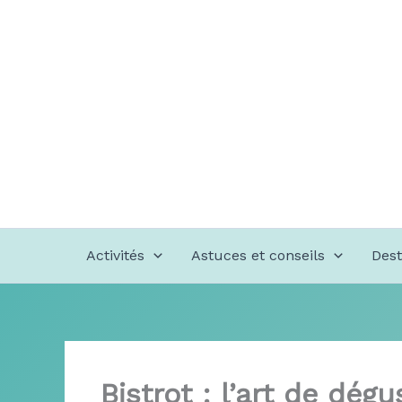
Aller
au
contenu
Activités
Astuces et conseils
Dest
Bistrot : l’art de dég