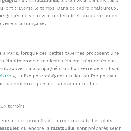
rguignon
ou la
ratatouille
, les convives sont invités à
qui ont traversé le temps. Dans ce cadre chaleureux,
ue gorgée de vin révèle un terroir et chaque moment
vivre à la française.
e
à Paris, lorsque ces petites tavernes proposent une
 ces établissements modestes étaient fréquentés par
ant, souvent accompagné d’un bon verre de vin local.
bistro
», utilisé pour désigner un lieu où l’on pouvait
ieux emblématiques ont su évoluer tout en
.
ux terroirs
eurs et des produits du terroir français. Les plats
assoulet
, ou encore la
ratatouille
, sont préparés selon