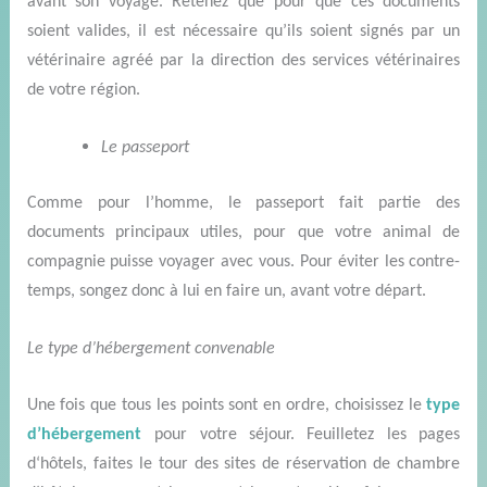
avant son voyage.
Retenez que pour que ces documents
soient valides, il est nécessaire qu’ils soient signés par un
vétérinaire agréé par la direction des services vétérinaires
de votre région.
L
e passeport
Comme pour
l’homme
, le passeport fait partie des
documents principaux utiles, pour que votre animal de
compagnie puisse voyager avec vous.
Pour
éviter les contre-
temps,
s
ongez donc à lui en faire un, avant votre départ.
Le type d’hébergement convenable
Une fois que tou
s les poin
t
s sont
en ordre, choisissez le
type
d’hébergement
pour
votre séjour
.
F
euilletez les pages
d
‘
hôtels,
faites le tour des sites de réservation
de chambre