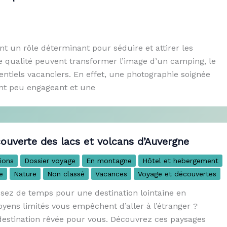
t un rôle déterminant pour séduire et attirer les
e qualité peuvent transformer l’image d’un camping, le
entiels vacanciers. En effet, une photographie soignée
ent peu engageant et une
couverte des lacs et volcans d’Auvergne
ions
Dossier voyage
En montagne
Hôtel et hebergement
e
Nature
Non classé
Vacances
Voyage et découvertes
ssez de temps pour une destination lointaine en
yens limités vous empêchent d’aller à l’étranger ?
 destination rêvée pour vous. Découvrez ces paysages