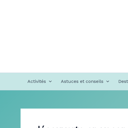
Aller
au
contenu
Activités
Astuces et conseils
Dest