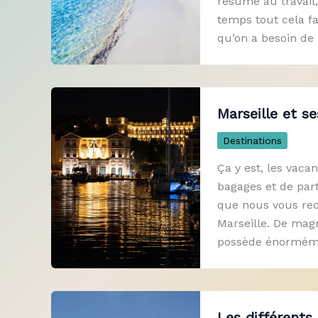
résume au travail
temps tout cela f
qu’on a besoin de
Marseille et se
Destinations
Ça y est, les vaca
bagages et de part
que nous vous rec
Marseille. De magn
possède énormémen
Les différents