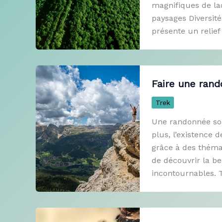
magnifiques de lac
paysages Diversité
présente un relief
Faire une rand
Trek
Une randonnée sol
plus, l’existence 
grâce à des théma
de découvrir la bea
incontournables. T