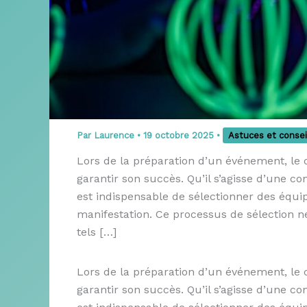
Par
Laurence
•
19 octobre 2025
•
Astuces et consei
Lors de la préparation d’un événement, le 
garantir son succès. Qu’il s’agisse d’une co
est indispensable de sélectionner des équ
manifestation. Ce processus de sélection né
tels […]
Lors de la préparation d’un événement, le
garantir son succès. Qu’il s’agisse d’une co