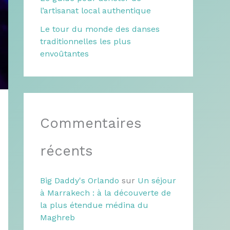
l’artisanat local authentique
Le tour du monde des danses
traditionnelles les plus
envoûtantes
Commentaires
récents
Big Daddy's Orlando
sur
Un séjour
à Marrakech : à la découverte de
la plus étendue médina du
Maghreb