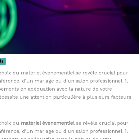
ls
choix du matériel événementiel se révèle crucial pour
nférence, d’un mariage ou d’un salon professionnel, il
ipements en adéquation avec la nature de votre
cessite une attention particulière à plusieurs facteurs
 choix du
matériel événementiel
se révèle crucial pour
nférence, d’un mariage ou d’un salon professionnel, il