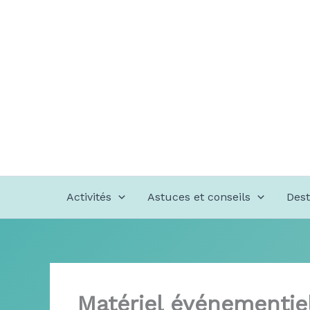
Aller
au
contenu
Activités
Astuces et conseils
Dest
Matériel événementie