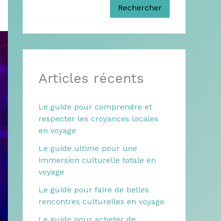
Rechercher
Articles récents
Le guide pour comprendre et
respecter les croyances locales
en voyage
Le guide ultime pour une
immersion culturelle totale en
voyage
Le guide pour faire de belles
rencontres culturelles en voyage
Le guide pour acheter de