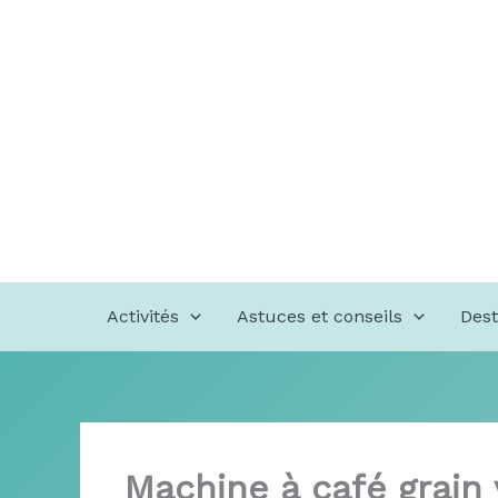
Aller
au
contenu
Activités
Astuces et conseils
Dest
Machine à café grain v