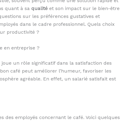
soluble, souvent perçu comme une solution rapide et
ons quant à sa
qualité
et son impact sur le bien-être
questions sur les préférences gustatives et
ployés dans le cadre professionnel. Quels choix
eur productivité ?
le en entreprise ?
joue un rôle significatif dans la satisfaction des
on café peut améliorer l’humeur, favoriser les
phère agréable. En effet, un salarié satisfait est
ntes des employés concernant le café. Voici quelques