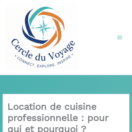
Aller
au
contenu
Location de cuisine
professionnelle : pour
qui et pourquoi ?