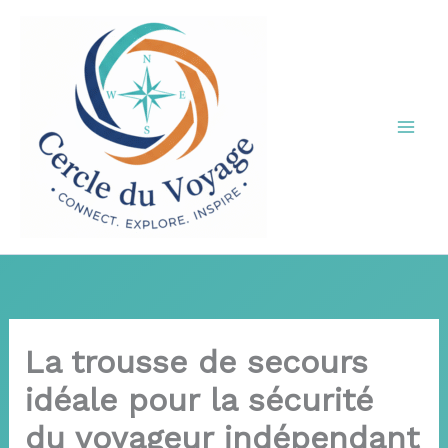
Aller
au
contenu
La trousse de secours
idéale pour la sécurité
du voyageur indépendant