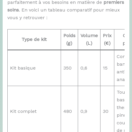
parfaitement à vos besoins en matière de
premiers
soins
. En voici un tableau comparatif pour mieux
vous y retrouver :
Poids
Volume
Prix
Con
Type de kit
(g)
(L)
(€)
prin
Compr
bandes
Kit basique
350
0,6
15
antise
analgé
Tout l
basiqu
therm
Kit complet
480
0,9
30
pince,
couver
de sur