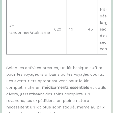
Kit co
désinf
large 
Kit
620
1,1
45
sachet
randonnée/alpinisme
d’oxyg
sécate
compa
Selon les activités prévues, un kit basique suffira
pour les voyageurs urbains ou les voyages courts.
Les aventuriers optent souvent pour le kit
complet, riche en
médicaments essentiels
et outils
divers, garantissant des soins complets. En
revanche, les expéditions en pleine nature
nécessitent un kit plus sophistiqué, même au prix