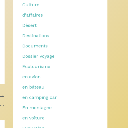
Culture
d'affaires
Désert
Destinations
Documents
Dossier voyage
Ecotourisme
en avion
en bâteau
T
en camping car
Séjour en famille aux USA : 3 parcs d’attractions incontournables
En montagne
en voiture