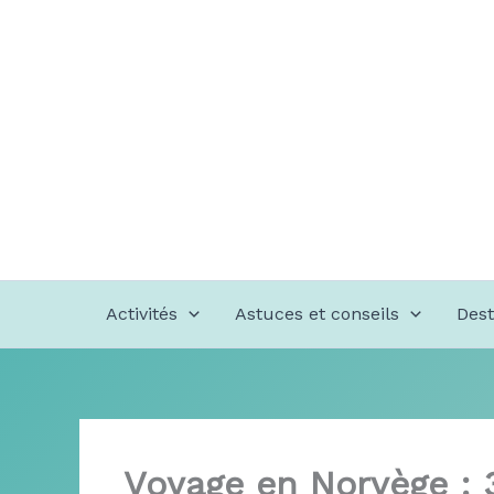
Aller
au
contenu
Activités
Astuces et conseils
Dest
Voyage en Norvège : 3 