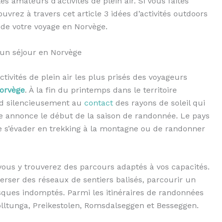
es amateurs d’activités de plein air. Si vous faites
uvrez à travers cet article 3 idées d’activités outdoors
 de votre voyage en Norvège.
’un séjour en Norvège
ivités de plein air les plus prisés des voyageurs
Norvège
. À la fin du printemps dans le territoire
nd silencieusement au
contact
des rayons de soleil qui
gne annonce le début de la saison de randonnée. Le pays
 s’évader en trekking à la montagne ou de randonner
vous y trouverez des parcours adaptés à vos capacités.
erser des réseaux de sentiers balisés, parcourir un
esques indomptés. Parmi les itinéraires de randonnées
rolltunga, Preikestolen, Romsdalseggen et Besseggen.