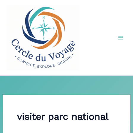
Aller
au
contenu
visiter parc national