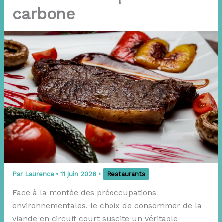
carbone
Par
Laurence
•
11 juin 2026
•
Restaurants
Face à la montée des préoccupations
environnementales, le choix de consommer de la
viande en circuit court suscite un véritable