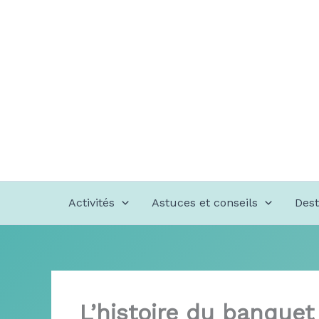
Aller
au
contenu
Activités
Astuces et conseils
Dest
L’histoire du banquet 