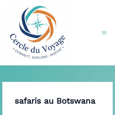
Aller
au
contenu
safaris au Botswana