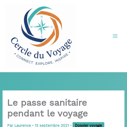
Aller
au
contenu
Le passe sanitaire
pendant le voyage
Par
Laurence
•
13 septembre 2021
•
Dossier voyage