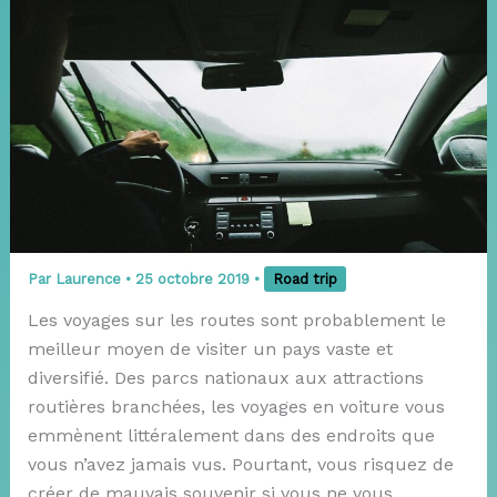
Par
Laurence
•
25 octobre 2019
•
Road trip
Les voyages sur les routes sont probablement le
meilleur moyen de visiter un pays vaste et
diversifié. Des parcs nationaux aux attractions
routières branchées, les voyages en voiture vous
emmènent littéralement dans des endroits que
vous n’avez jamais vus. Pourtant, vous risquez de
créer de mauvais souvenir si vous ne vous