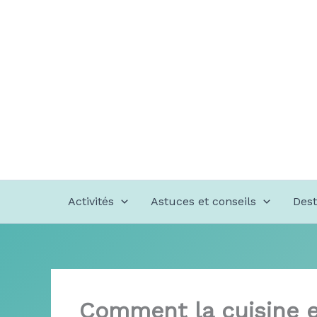
Aller
au
contenu
Activités
Astuces et conseils
Dest
Comment la cuisine 