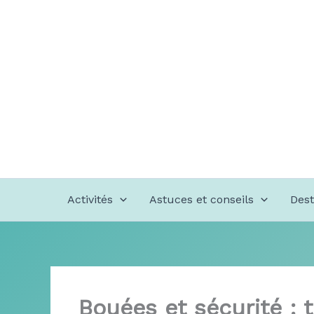
Aller
au
contenu
Activités
Astuces et conseils
Dest
Bouées et sécurité : t