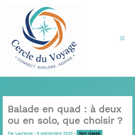
Aller
au
contenu
Balade en quad : à deux
ou en solo, que choisir ?
Par
Laurence
•
9 septembre 2025
•
Non classé