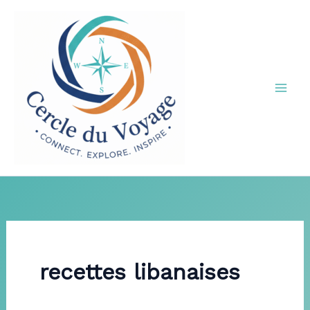
Aller
au
contenu
recettes libanaises