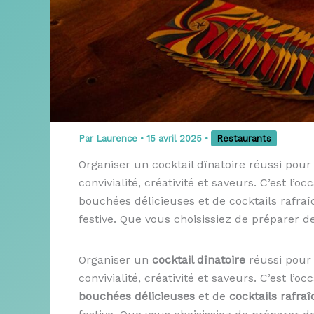
Par
Laurence
•
15 avril 2025
•
Restaurants
Organiser un cocktail dînatoire réussi pour 
convivialité, créativité et saveurs. C’est l
bouchées délicieuses et de cocktails rafra
festive. Que vous choisissiez de préparer 
Organiser un
cocktail dînatoire
réussi pour 
convivialité, créativité et saveurs. C’est l
bouchées délicieuses
et de
cocktails rafraî