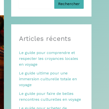
Rechercher
Articles récents
Le guide pour comprendre et
respecter les croyances locales
en voyage
Le guide ultime pour une
immersion culturelle totale en
voyage
Le guide pour faire de belles
rencontres culturelles en voyage
Le guide pour acheter de