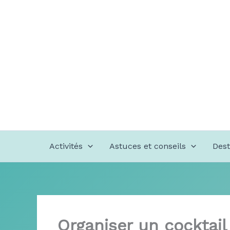
Aller
au
contenu
Activités
Astuces et conseils
Dest
Organiser un cocktail