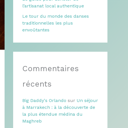
l’artisanat local authentique
Le tour du monde des danses
traditionnelles les plus
envoûtantes
Commentaires
récents
Big Daddy's Orlando
sur
Un séjour
à Marrakech : à la découverte de
la plus étendue médina du
Maghreb