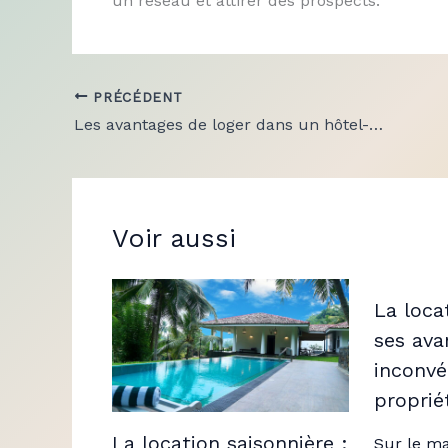
un réseau et attirer des prospects.
PRÉCÉDENT
Les avantages de loger dans un hôtel-boutique pendant les vacances
Voir aussi
La loca
ses ava
inconvé
proprié
La location saisonnière :
Sur le ma