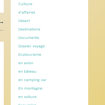
Culture
d'affaires
Désert
T
Destinations
Comment préparer son séjour en Turquie ?
Documents
Dossier voyage
Ecotourisme
en avion
en bâteau
en camping car
En montagne
en voiture