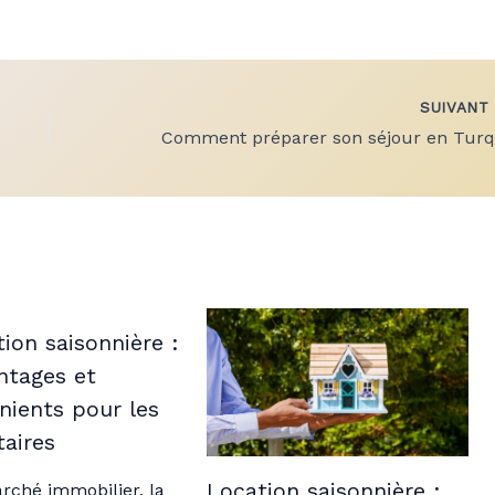
SUIVAN
tion saisonnière :
ntages et
nients pour les
taires
Location saisonnière :
rché immobilier, la