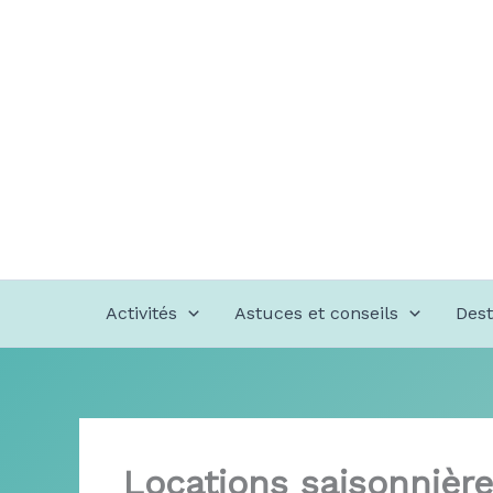
Aller
au
contenu
Activités
Astuces et conseils
Dest
Locations saisonnièr