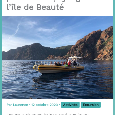
l’île de Beauté
Par
Laurence
•
12 octobre 2023
•
Activités
Excursion
Les excursions en bateau sont une façon