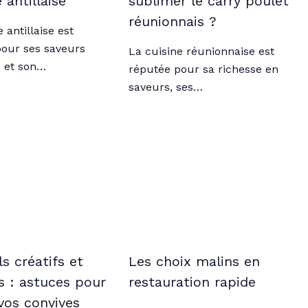
 antillaise
sublimer le carry poulet
réunionnais ?
 antillaise est
our ses saveurs
La cuisine réunionnaise est
s et son…
réputée pour sa richesse en
saveurs, ses…
s créatifs et
Les choix malins en
s : astuces pour
restauration rapide
vos convives