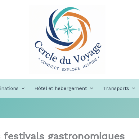
inations
Hôtel et hebergement
Transports
s festivals gastronomiques