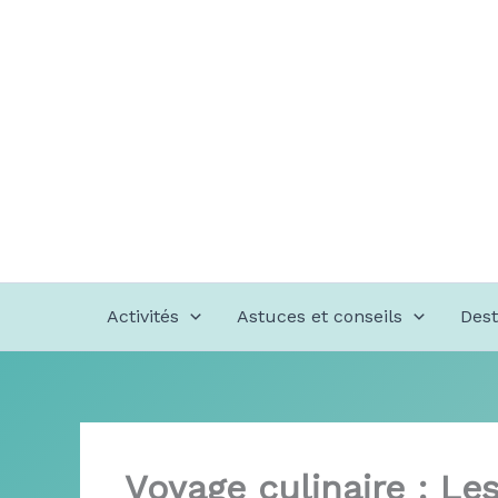
Aller
au
contenu
Activités
Astuces et conseils
Dest
Voyage culinaire : Le