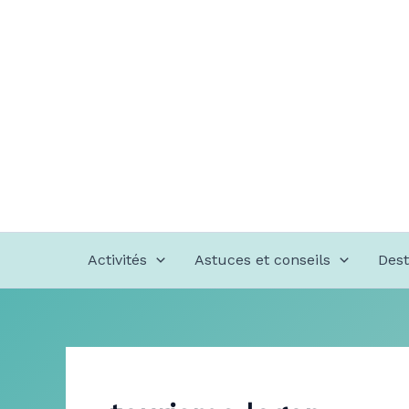
Aller
au
contenu
Activités
Astuces et conseils
Dest