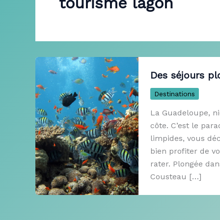
tourisme lagon
Des séjours p
Destinations
La Guadeloupe, ni
côte. C’est le pa
limpides, vous dé
bien profiter de v
rater. Plongée dan
Cousteau […]