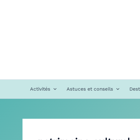
Aller
au
contenu
Activités
Astuces et conseils
Dest