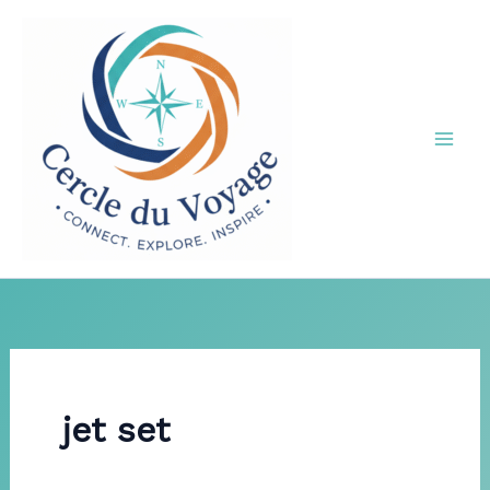
Aller
au
contenu
jet set