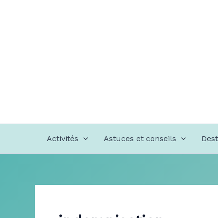
Aller
au
contenu
Activités
Astuces et conseils
Dest