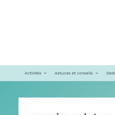
Aller
au
contenu
Activités
Astuces et conseils
Dest