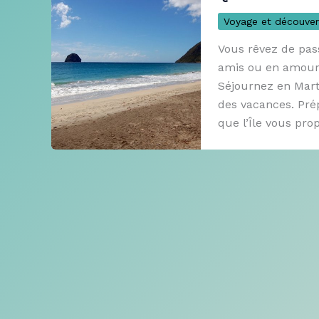
Voyage et découver
Vous rêvez de pas
amis ou en amoure
Séjournez en Mart
des vacances. Pré
que l’Île vous pro