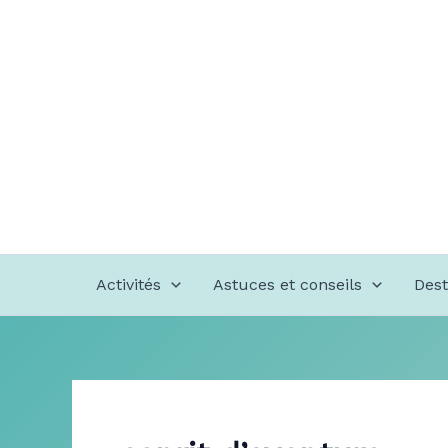
Aller
au
contenu
Activités
Astuces et conseils
Dest