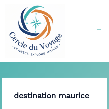
Aller
au
contenu
destination maurice