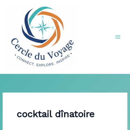
Aller
au
contenu
cocktail dînatoire