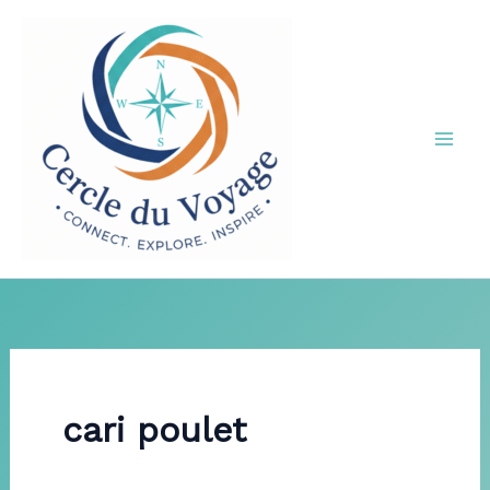
Aller
au
contenu
cari poulet