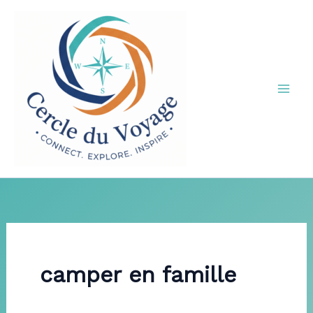
Aller
au
contenu
camper en famille