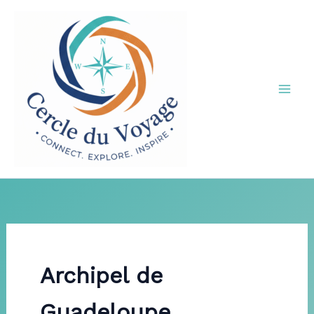
Aller
au
contenu
Archipel de
Guadeloupe